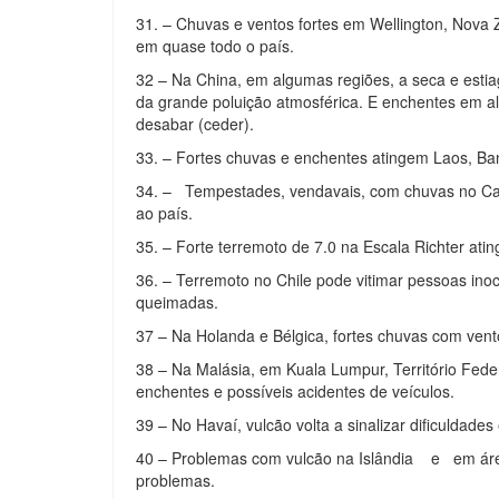
31. – Chuvas e ventos fortes em Wellington, Nova
em quase todo o país.
32 – Na China, em algumas regiões, a seca e estia
da grande poluição atmosférica. E enchentes em 
desabar (ceder).
33. – Fortes chuvas e enchentes atingem Laos, Ba
34. – Tempestades, vendavais, com chuvas no Cam
ao país.
35. – Forte terremoto de 7.0 na Escala Richter ati
36. – Terremoto no Chile pode vitimar pessoas ino
queimadas.
37 – Na Holanda e Bélgica, fortes chuvas com ven
38 – Na Malásia, em Kuala Lumpur, Território Fed
enchentes e possíveis acidentes de veículos.
39 – No Havaí, vulcão volta a sinalizar dificuldade
40 – Problemas com vulcão na Islândia e em área
problemas.