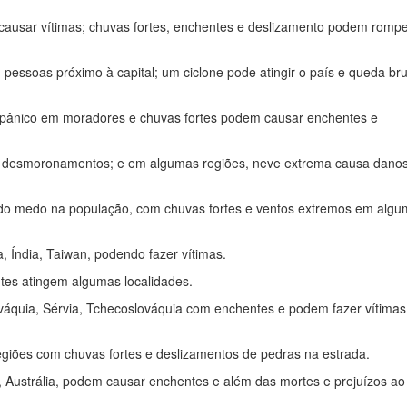
 causar vítimas; chuvas fortes, enchentes e deslizamento podem romp
essoas próximo à capital; um ciclone pode atingir o país e queda br
pânico em moradores e chuvas fortes podem causar enchentes e
 e desmoronamentos; e em algumas regiões, neve extrema causa danos
ando medo na população, com chuvas fortes e ventos extremos em alg
, Índia, Taiwan, podendo fazer vítimas.
tes atingem algumas localidades.
ováquia, Sérvia, Tchecoslováquia com enchentes e podem fazer vítima
giões com chuvas fortes e deslizamentos de pedras na estrada.
 Austrália, podem causar enchentes e além das mortes e prejuízos ao 