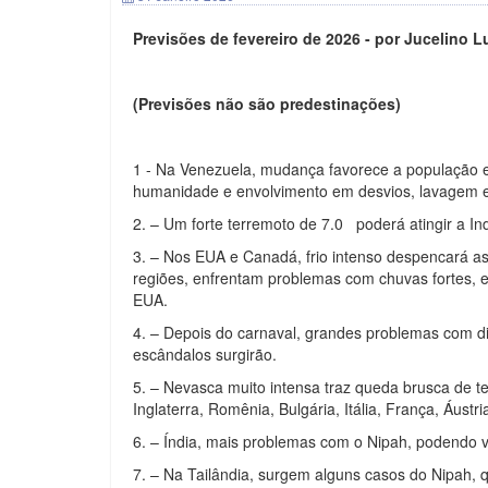
Previsões de fevereiro de 2026 - por Jucelino L
(Previsões não são predestinações)
1 - Na Venezuela, mudança favorece a população e
humanidade e envolvimento em desvios, lavagem e
2. – Um forte terremoto de 7.0 poderá atingir a I
3. – Nos EUA e Canadá, frio intenso despencará 
regiões, enfrentam problemas com chuvas fortes, 
EUA.
4. – Depois do carnaval, grandes problemas com di
escândalos surgirão.
5. – Nevasca muito intensa traz queda brusca de te
Inglaterra, Romênia, Bulgária, Itália, França, Áustr
6. – Índia, mais problemas com o Nipah, podendo v
7. – Na Tailândia, surgem alguns casos do Nipah, q