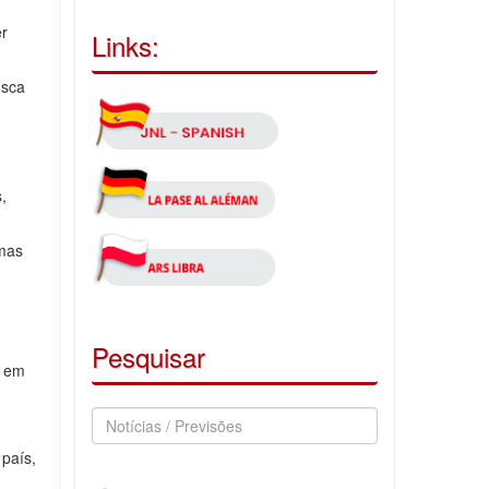
er
Links:
usca
,
umas
Pesquisar
s em
Pesquisar
Notícias
país,