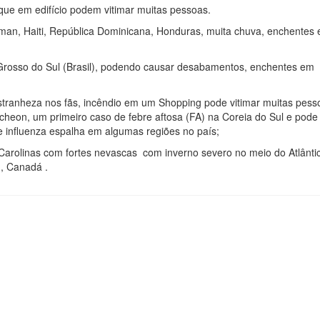
que em edifício podem vitimar muitas pessoas.
man, Haiti, República Dominicana, Honduras, muita chuva, enchentes 
rosso do Sul (Brasil), podendo causar desabamentos, enchentes em
estranheza nos fãs, incêndio em um Shopping pode vitimar muitas pess
eon, um primeiro caso de febre aftosa (FA) na Coreia do Sul e pode
pe influenza espalha em algumas regiões no país;
s Carolinas com fortes nevascas com inverno severo no meio do Atlânti
, Canadá .