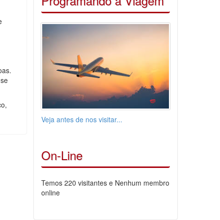
Programando a Viagem
e
oas.
 se
co,
Veja antes de nos visitar...
On-Line
Temos 220 visitantes e Nenhum membro
online