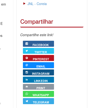
JNL - Coreia
s em
Compartilhar
 E
Compartilhe este link!
es
FACEBOOK
,
TWITTER
PINTEREST
EMAIL
INSTAGRAM
LINKEDIN
PRINT
WHATSAPP
TELEGRAM
m