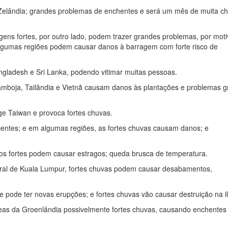
 Zelândia; grandes problemas de enchentes e será um mês de muita c
gens fortes, por outro lado, podem trazer grandes problemas, por mot
algumas regiões podem causar danos à barragem com forte risco de
ngladesh e Sri Lanka, podendo vitimar muitas pessoas.
boja, Tailândia e Vietnã causam danos às plantações e problemas g
nge Taiwan e provoca fortes chuvas.
centes; e em algumas regiões, as fortes chuvas causam danos; e
tos fortes podem causar estragos; queda brusca de temperatura.
eral de Kuala Lumpur, fortes chuvas podem causar desabamentos,
s e pode ter novas erupções; e fortes chuvas vão causar destruição na i
s da Groenlândia possivelmente fortes chuvas, causando enchentes