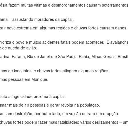
donésia fazem muitas vítimas e desmoronamentos causam soterramento
namá – assustando moradores da capital.
 cair neve extrema em algumas regiões e chuvas fortes causam danos.
erroriza o povo e muitos acidentes fatais podem acontecer. E avalanch
e de queda de avião.
rina, Paraná, Rio de Janeiro e São Paulo, Bahia, Minas Gerais, Brasil
ítimas de inocentes; e chuvas fortes atingem algumas regiões.
gumas pessoas em Munique.
oto atinge cidade próxima à capital.
timar mais de 10 pessoas e gerar revolta na população.
ausam destruição, por outro lado, um vulcão entrará em erupção.
uvas fortes podem fazer mais fatalidades; vários deslizamentos – u