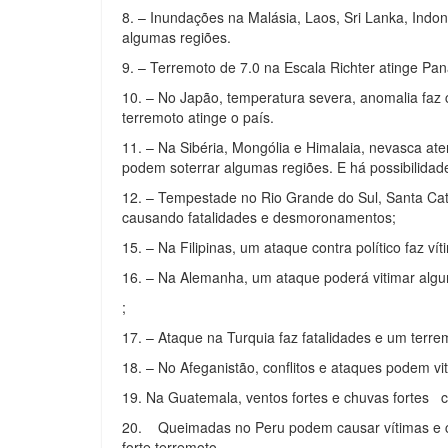
8. – Inundações na Malásia, Laos, Sri Lanka, In
algumas regiões.
9. – Terremoto de 7.0 na Escala Richter atinge Pa
10. – No Japão, temperatura severa, anomalia faz
terremoto atinge o país.
11. – Na Sibéria, Mongólia e Himalaia, nevasca at
podem soterrar algumas regiões. E há possibilidad
12. – Tempestade no Rio Grande do Sul, Santa Cata
causando fatalidades e desmoronamentos;
15. – Na Filipinas, um ataque contra político faz v
16. – Na Alemanha, um ataque poderá vitimar al
;
17. – Ataque na Turquia faz fatalidades e um terrem
18. – No Afeganistão, conflitos e ataques podem vi
19. Na Guatemala, ventos fortes e chuvas fortes c
20. Queimadas no Peru podem causar vítimas e ch
forte terremoto.