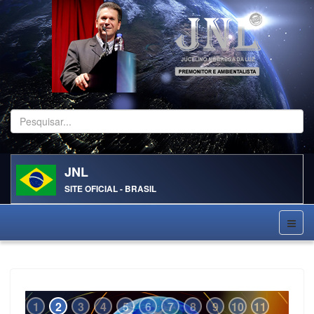
Pesquisar...
JNL
SITE OFICIAL - BRASIL
1
2
3
4
5
6
7
8
9
10
11