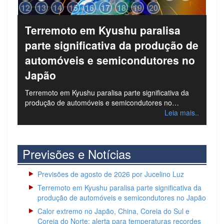
12
13
14
15
16
17
18
19
20
Terremoto em Kyushu paralisa
parte significativa da produção de
automóveis e semicondutores no
Japão
Terremoto em Kyushu paralisa parte significativa da
produção de automóveis e semicondutores no…
Leia mais..
Previsões e Notícias
Previsões de agosto de 2026 por Jucelino Luz
Terremoto em Kyushu paralisa parte significativa da
produção de automóveis e semicondutores no Japão
Calor extremo no Japão, China, Coreia do Sul e
Coreia do Norte: alerta para temperaturas recordes