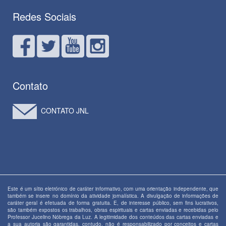
Redes Sociais
Contato
CONTATO JNL
Este é um sítio eletrónico de caráter informativo, com uma orientação independente, que
também se insere no domínio da atividade jornalística. A divulgação de informações de
caráter geral é efetuada de forma gratuita. E, de interesse público, sem fins lucrativos,
são também expostos os trabalhos, obras espirituais e cartas enviadas e recebidas pelo
Professor Jucelino Nóbrega da Luz. A legitimidade dos conteúdos das cartas enviadas e
a sua autoria são garantidas, contudo, não é responsabilizado por conceitos e cartas