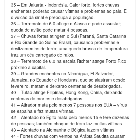
35 – Em Jakarta - Indonésia. Calor forte, fortes chuvas,
enchentes poderão causar vítimas e problemas ao país. E
o vulcão dá sinal e preocupa a população.
36 – Terremoto de 6.0 atinge o Alasca e pode assustar;
queda de avião pode matar 4 pessoas.
37 – Chuvas fortes atingem o Sul (Paraná, Santa Catarina
e Rio Grande do Sul no Brasil), causando problemas e
deslizamentos de terra; uma queda brusca de temperatura
traz um céu carregado de raios.
38 – Terremoto de 6.0 na escala Richter atinge Porto Rico
próximo à capital.
39 – Grandes enchentes na Nicarágua, El Salvador,
Jamaica, no Equador e Honduras, que se alastram desde
fevereiro, matam e deixarão centenas de desabrigados.
40 – Tufão atinge Filipinas, Hong Kong, China, deixando
centenas de mortes e desabrigados.
41 – Atirador mata pelo menos 7 pessoas nos EUA – vírus
se espalha e faz muitas vítimas.
42 – Atentado no Egito mata pelo menos 15 e fere dezenas
de pessoas; também choque de trem faz muitas vítimas.
43 – Atentado na Alemanha e Bélgica fazem vítimas;
44 - Fortes chuvas com ventos na Arábia Saudita causam