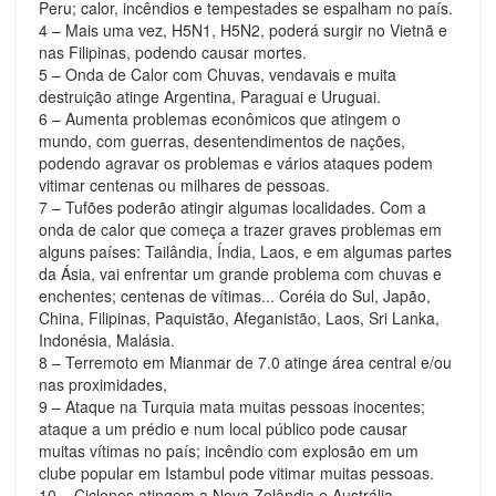
Peru; calor, incêndios e tempestades se espalham no país.
4 – Mais uma vez, H5N1, H5N2, poderá surgir no Vietnã e
nas Filipinas, podendo causar mortes.
5 – Onda de Calor com Chuvas, vendavais e muita
destruição atinge Argentina, Paraguai e Uruguai.
6 – Aumenta problemas econômicos que atingem o
mundo, com guerras, desentendimentos de nações,
podendo agravar os problemas e vários ataques podem
vitimar centenas ou milhares de pessoas.
7 – Tufões poderão atingir algumas localidades. Com a
onda de calor que começa a trazer graves problemas em
alguns países: Tailândia, Índia, Laos, e em algumas partes
da Ásia, vai enfrentar um grande problema com chuvas e
enchentes; centenas de vítimas... Coréia do Sul, Japão,
China, Filipinas, Paquistão, Afeganistão, Laos, Sri Lanka,
Indonésia, Malásia.
8 – Terremoto em Mianmar de 7.0 atinge área central e/ou
nas proximidades,
9 – Ataque na Turquia mata muitas pessoas inocentes;
ataque a um prédio e num local público pode causar
muitas vítimas no país; incêndio com explosão em um
clube popular em Istambul pode vitimar muitas pessoas.
10 – Ciclones atingem a Nova Zelândia e Austrália,