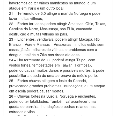
haveremos de ter vários manifestos no mundo; e um
ataque em Paris e um outro local.
21 – Terremoto de 5.0 atinge o mar da Noruega e pode
fazer muitas vítimas;
22 – Fortes tornados podem atingir Arkansas, Ohio, Texas,
Carolina do Norte, Mississippi, nos EUA, causando
destruição e muitas vítimas no país.
23 – Enchentes, vendavais, podem atingir Macapá, Rio
Branco – Acre e Manaus – Amazonas – muitos estão sem
casas; já são milhares de vítimas, e problemas com a
dengue, malária e Zika nas áreas afetadas.
24 – Um terremoto de 7.0 poderá atingir Taipei, com
ventos fortes, tempestades em Taiwan (Formosa),
podendo causar muitos danos e possíveis mortes. E pode
possibilitar a queda de uma aeronave de médio porte.
25 – Fortes chuvas atingem o leste do Canadá,
provocando grandes problemas, inundações; e um ataque
em escola poderá causar mortes.
26 – Chuvas fortes na Suécia, Noruega e enchentes,
podendo ter fatalidades. Também vai acontecer uma
queda de barreira, inundações e pedras rolando nas
estradas e vilas.