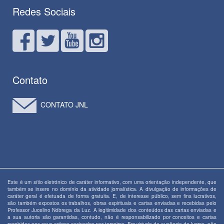
Redes Sociais
Contato
CONTATO JNL
Este é um sítio eletrónico de caráter informativo, com uma orientação independente, que
também se insere no domínio da atividade jornalística. A divulgação de informações de
caráter geral é efetuada de forma gratuita. E, de interesse público, sem fins lucrativos,
são também expostos os trabalhos, obras espirituais e cartas enviadas e recebidas pelo
Professor Jucelino Nóbrega da Luz. A legitimidade dos conteúdos das cartas enviadas e
a sua autoria são garantidas, contudo, não é responsabilizado por conceitos e cartas
recebidas nos seus artigos assinados por terceiros. Em virtude da ausência de lucros, não